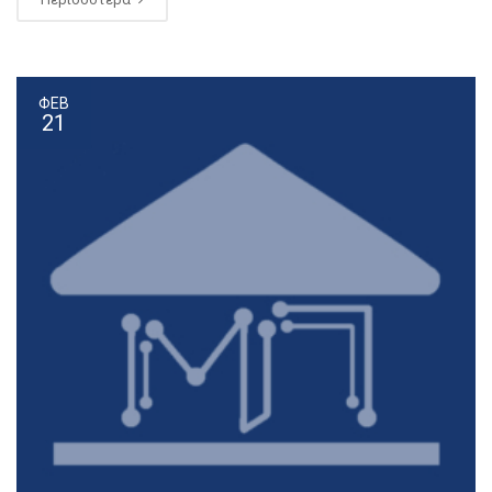
ΦΕΒ
21