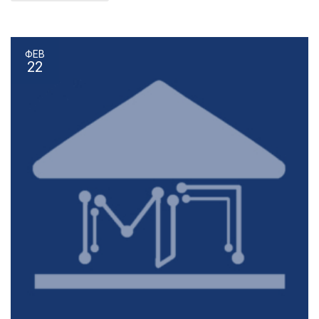
ΦΕΒ
22