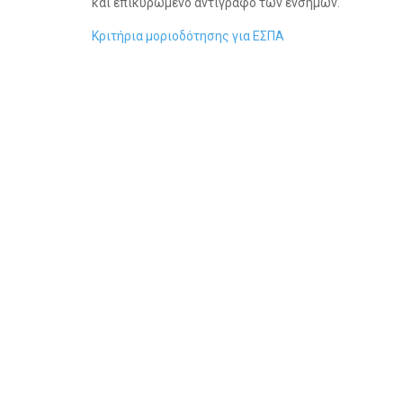
και επικυρωμένο αντίγραφο των ενσήμων.
Κριτήρια μοριοδότησης για ΕΣΠΑ