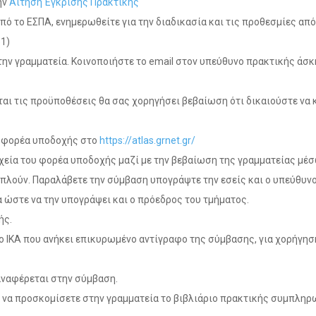
ην
Αίτηση Έγκρισης Πρακτικής
πό το ΕΣΠΑ, ενημερωθείτε για την διαδικασία και τις προθεσμίες από
1)
στην γραμματεία. Κοινοποιήστε το email στον υπεύθυνο πρακτικής άσ
ίται τις προϋποθέσεις θα σας χορηγήσει βεβαίωση ότι δικαιούστε να 
ε φορέα υποδοχής στο
https://atlas.grnet.gr/
χεία του φορέα υποδοχής μαζί με την βεβαίωση της γραμματείας μέσ
ριπλούν. Παραλάβετε την σύμβαση υπογράψτε την εσείς και ο υπεύθυν
 ώστε να την υπογράψει και ο πρόεδρος του τμήματος.
ής.
ο ΙΚΑ που ανήκει επικυρωμένο αντίγραφο της σύμβασης, για χορήγησ
 αναφέρεται στην σύμβαση.
ι να προσκομίσετε στην γραμματεία το βιβλιάριο πρακτικής συμπλη