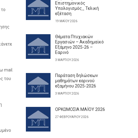
Επιστημονικός
Υπολογισμός_ Τελική
 το
εξέταση
19 ΜΑΪ́ΟΥ 2026
κησης
Θέματα Πτυχιακών
Εργασιών – Ακαδημαϊκό
κάνετε
Εξάμηνο 2025-26 –
Εαρινό
3 ΜΑΡΤΊΟΥ 2026
ω mail.
Παράταση δηλώσεων
ος του
μαθημάτων εαρινού
εξαμήνου 2025-2026
3 ΜΑΡΤΊΟΥ 2026
η
ΟΡΚΩΜΟΣΙΑ ΜΑΪΟΥ 2026
27 ΦΕΒΡΟΥΑΡΊΟΥ 2026
ρωμένο