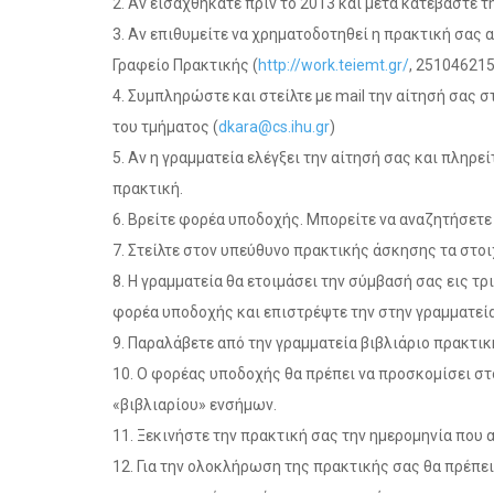
2. Αν εισαχθήκατε πριν το 2013 και μετά κατεβάστε τ
3. Αν επιθυμείτε να χρηματοδοτηθεί η πρακτική σας α
Γραφείο Πρακτικής (
http://work.teiemt.gr/
, 251046215
4. Συμπληρώστε και στείλτε με mail την αίτησή σας 
του τμήματος (
dkara@cs.ihu.gr
)
5. Αν η γραμματεία ελέγξει την αίτησή σας και πληρε
πρακτική.
6. Βρείτε φορέα υποδοχής. Μπορείτε να αναζητήσετ
7. Στείλτε στον υπεύθυνο πρακτικής άσκησης τα στοι
8. Η γραμματεία θα ετοιμάσει την σύμβασή σας εις τ
φορέα υποδοχής και επιστρέψτε την στην γραμματεία
9. Παραλάβετε από την γραμματεία βιβλιάριο πρακτικ
10. Ο φορέας υποδοχής θα πρέπει να προσκομίσει στ
«βιβλιαρίου» ενσήμων.
11. Ξεκινήστε την πρακτική σας την ημερομηνία που
12. Για την ολοκλήρωση της πρακτικής σας θα πρέπε