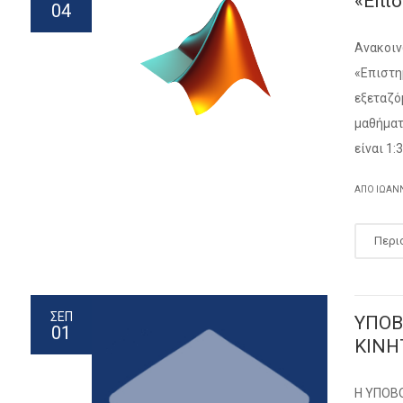
«Επισ
04
Ανακοιν
«Επιστη
εξεταζό
μαθήματ
είναι 1:3
ΑΠΌ ΙΩΑΝ
Περι
ΣΕΠ
ΥΠΟΒ
01
ΚΙΝΗ
Η ΥΠΟΒΟ