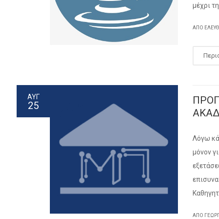
μέχρι τ
ΑΠΌ ΕΛΕΥ
Περι
ΑΥΓ
ΠΡΟΓ
25
ΑΚΑΔ
Λόγω κά
μόνον γ
εξετάσε
επισυνα
Καθηγη
ΑΠΌ ΓΕΏΡ