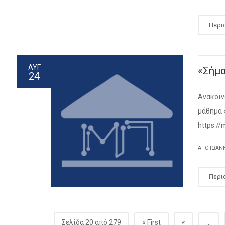
Περι
ΑΥΓ
«Σήμ
24
Ανακοιν
μάθημα 
https:/
ΑΠΌ ΙΩΑΝ
Περι
Σελίδα 20 από 279
« First
«
...