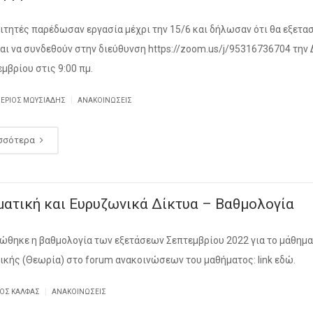
ιτητές παρέδωσαν εργασία μέχρι την 15/6 και δήλωσαν ότι θα εξετα
αι να συνδεθούν στην διεύθυνση https://zoom.us/j/95316736704 την
μβρίου στις 9:00 πμ.
|
ΘΈΡΙΟΣ ΜΩΥΣΙΆΔΗΣ
ΑΝΑΚΟΙΝΏΣΕΙΣ
σσότερα
ατική και Ευρυζωνικά Δίκτυα – Βαθμολογία
ώθηκε η βαθμολογία των εξετάσεων Σεπτεμβρίου 2022 για το μάθημα
ικής (Θεωρία) στο forum ανακοινώσεων του μαθήματος: link εδώ.
|
ΓΟΣ ΚΆΛΦΑΣ
ΑΝΑΚΟΙΝΏΣΕΙΣ