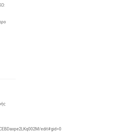
ΚΟ:
ερο
φής
DCEBDaxpe2LKq002M/edit#gid=0