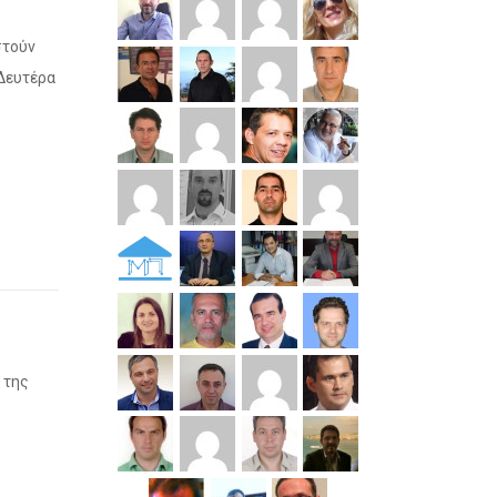
στούν
 Δευτέρα
 της