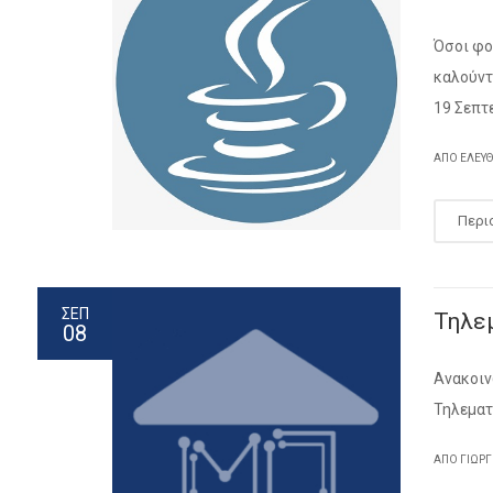
Όσοι φο
καλούντ
19 Σεπτε
ΑΠΌ ΕΛΕΥ
Περι
ΣΕΠ
Τηλεμ
08
Ανακοιν
Τηλεματ
ΑΠΌ ΓΙΏΡ