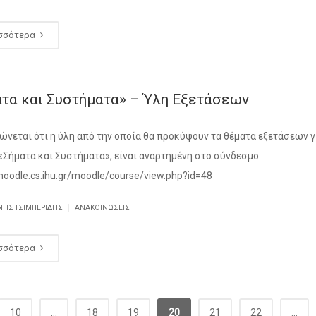
σσότερα
ατα και Συστήματα» – Ύλη Εξετάσεων
ώνεται ότι η ύλη από την οποία θα προκύψουν τα θέματα εξετάσεων γ
«Σήματα και Συστήματα», είναι αναρτημένη στο σύνδεσμο:
/moodle.cs.ihu.gr/moodle/course/view.php?id=48
|
ΝΗΣ ΤΣΙΜΠΕΡΙΔΗΣ
ΑΝΑΚΟΙΝΏΣΕΙΣ
σσότερα
10
...
18
19
20
21
22
...