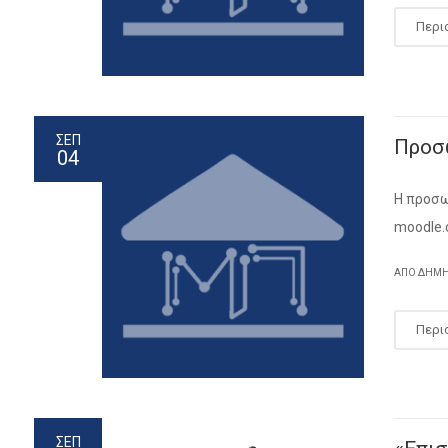
Περι
ΣΕΠ
Προσ
04
Η προσω
moodle.
ΑΠΌ ΔΗΜ
Περι
ΣΕΠ