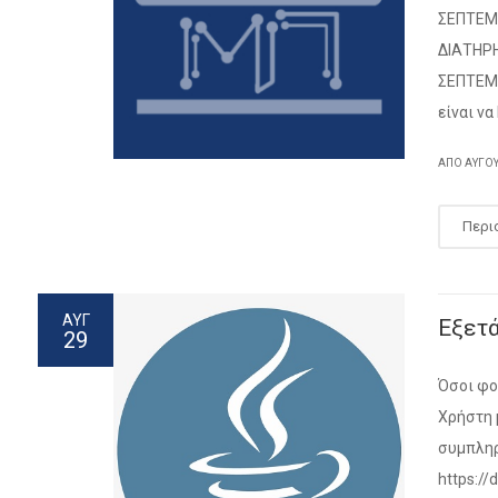
ΣΕΠΤΕΜΒ
ΔΙΑΤΗΡΗ
ΣΕΠΤΕΜΒ
είναι ν
ΑΠΌ
ΑΎΓΟ
Περι
ΑΥΓ
Εξετ
29
Όσοι φο
Χρήστη 
συμπληρ
https:/