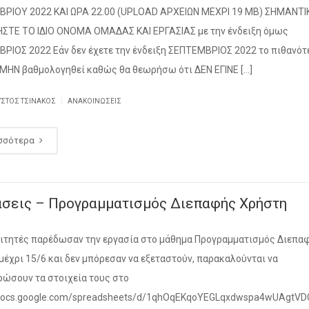
ΡΙΟΥ 2022 ΚΑΙ ΩΡΑ 22.00 (UPLOAD ΑΡΧΕΙΩΝ ΜΕΧΡΙ 19 ΜΒ) ΣΗΜΑΝΤΙ
ΣΤΕ ΤΟ ΙΔΙΟ ΟΝΟΜΑ ΟΜΑΔΑΣ ΚΑΙ ΕΡΓΑΣΙΑΣ με την ένδειξη όμως
ΡΙΟΣ 2022 Εάν δεν έχετε την ένδειξη ΣΕΠΤΕΜΒΡΙΟΣ 2022 το πιθανότ
α ΜΗΝ βαθμολογηθεί καθώς θα θεωρήσω ότι ΔΕΝ ΕΓΙΝΕ […]
|
ΥΣΤΟΣ ΤΣΙΝΆΚΟΣ
ΑΝΑΚΟΙΝΏΣΕΙΣ
σσότερα
άσεις – Προγραμματισμός Διεπαφής Χρήστη
ιτητές παρέδωσαν την εργασία στο μάθημα Προγραμματισμός Διεπα
μέχρι 15/6 και δεν μπόρεσαν να εξεταστούν, παρακαλούνται να
ώσουν τα στοιχεία τους στο
/docs.google.com/spreadsheets/d/1qhOqEKqoYEGLqxdwspa4wUAgtV