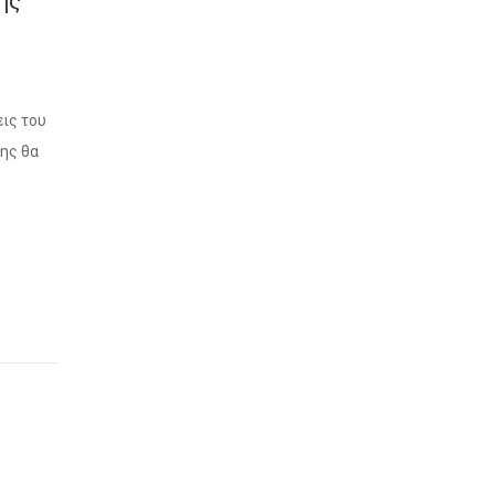
ης
εις του
σης θα