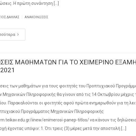
ώσεις. Η πρώτη συνάντηση […]
|
ΓΙΟΣ ΔΑΛΛΑΣ
ΑΝΑΚΟΙΝΏΣΕΙΣ
σσότερα
ΣΕΙΣ ΜΑΘΗΜΑΤΩΝ ΓΙΑ ΤΟ ΧΕΙΜΕΡΙΝΟ ΕΞΑΜ
-2021
σεις των μαθημάτων για τους φοιτητές του Προπτυχιακού Προγράμ
 Μηχανικών Πληροφορικής θα γίνουν από τις 14 Οκτωβρίου μέχρις 
ου. Παρακαλούνται οι φοιτητές αφού πρώτα ενημερωθούν για τη λει
πτυχιακού Προγράμματος Μηχανικών Πληροφορικής
iwm.teikav.edu.gr/iinew/enimerosi-panep-titlos/ να κάνουν τις δηλώσει
χή έχοντας υπόψιν: 1. Ότι τρεις (3) μέρες μετά την αποστολή […]