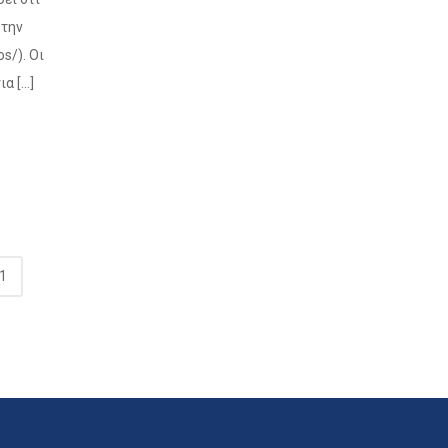
στην
s/). Οι
ια […]
1