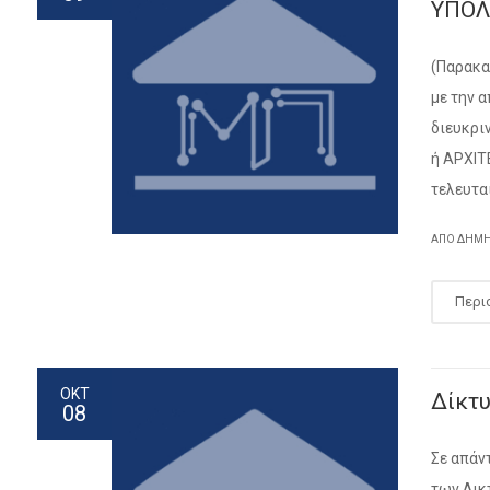
ΥΠΟΛ
(Παρακα
με την 
διευκρι
ή ΑΡΧΙΤ
τελευτα
ΑΠΌ ΔΗΜ
Περι
ΟΚΤ
Δίκτ
08
Σε απάν
των Δικ