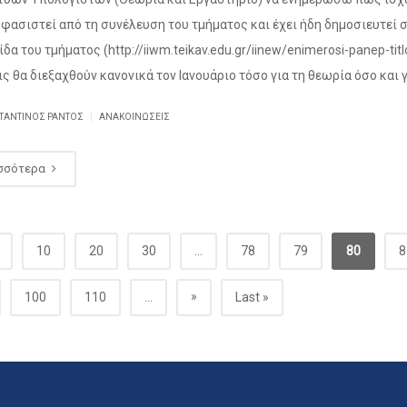
οφασιστεί από τη συνέλευση του τμήματος και έχει ήδη δημοσιευτεί 
δα του τμήματος (http://iiwm.teikav.edu.gr/iinew/enimerosi-panep-titlo
ς θα διεξαχθούν κανονικά τον Ιανουάριο τόσο για τη θεωρία όσο και γ
|
ΤΑΝΤΊΝΟΣ ΡΆΝΤΟΣ
ΑΝΑΚΟΙΝΏΣΕΙΣ
σσότερα
10
20
30
...
78
79
80
8
»
100
110
...
Last »