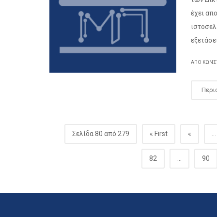
έχει απ
ιστοσελί
εξετάσει
ΑΠΌ ΚΩΝΣ
Περι
Σελίδα 80 από 279
« First
«
...
82
...
90