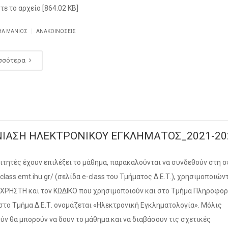
τε το αρχείο [864.02 KB]
|
ΉΛ ΜΑΝΙΌΣ
ΑΝΑΚΟΙΝΏΣΕΙΣ
σσότερα
ΝΙΑΣΗ ΗΛΕΚΤΡΟΝΙΚΟΥ ΕΓΚΛΗΜΑΤΟΣ_2021-20
ιτητές έχουν επιλέξει το μάθημα, παρακαλούνται να συνδεθούν στη σ
eclass.emt.ihu.gr/ (σελίδα e-class του Τμήματος Δ.Ε.Τ.), χρησιμοποιών
ΡΗΣΤΗ και τον ΚΩΔΙΚΟ που χρησιμοποιούν και στο Τμήμα Πληροφορ
στο Τμήμα Δ.Ε.Τ. ονομάζεται «Ηλεκτρονική Εγκληματολογία». Μόλις
ύν θα μπορούν να δουν το μάθημα και να διαβάσουν τις σχετικές