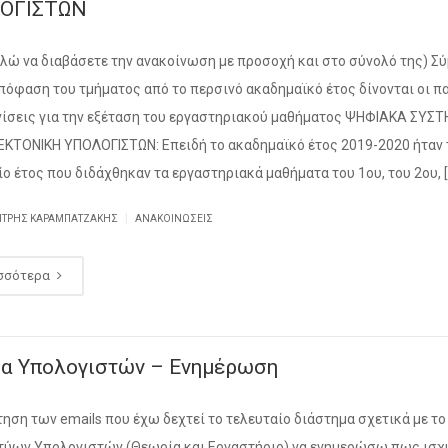
ΟΓΙΣΤΩΝ
λώ να διαβάσετε την ανακοίνωση με προσοχή και στο σύνολό της) 
απόφαση του τμήματος από το περσινό ακαδημαϊκό έτος δίνονται οι 
νίσεις για την εξέταση του εργαστηριακού μαθήματος ΨΗΦΙΑΚΑ ΣΥ
ΕΚΤΟΝΙΚΗ ΥΠΟΛΟΓΙΣΤΩΝ: Επειδή το ακαδημαϊκό έτος 2019-2020 ήταν 
ίο έτος που διδάχθηκαν τα εργαστηριακά μαθήματα του 1ου, του 2ου, [
|
ΉΤΡΗΣ ΚΑΡΑΜΠΑΤΖΆΚΗΣ
ΑΝΑΚΟΙΝΏΣΕΙΣ
σσότερα
υα Υπολογιστών – Ενημέρωση
τηση των emails που έχω δεχτεί το τελευταίο διάστημα σχετικά με τ
τύων Υπολογιστών (Θεωρία και Εργαστήριο) να ενημερώσω πως ισχύ