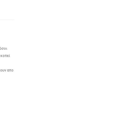
ύ
όσοι
 κοπεί
πουν απο