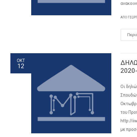
ανακοιν
ΑΠΌ ΓΕΩΡ
Περι
ΟΚΤ
ΔΗΛΩ
12
2020
Οι δηλώ
Σπουδών
Οκτωβρί
του Προ
http://i
με προσο