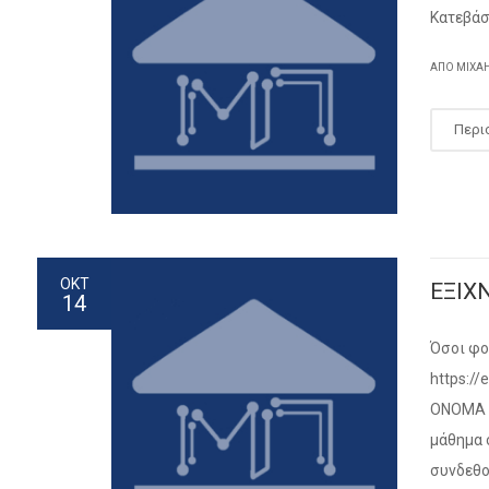
Κατεβάσ
ΑΠΌ ΜΙΧΑ
Περι
ΟΚΤ
ΕΞΙΧ
14
Όσοι φο
https://
ΟΝΟΜΑ Χ
μάθημα 
συνδεθο