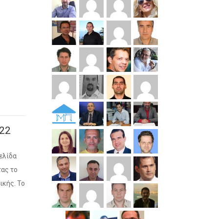
22
ελίδα
τας το
ικής. Το