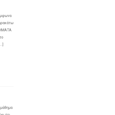
Σύμφωνα
παρακάτω
ΣΤΗΜΑΤΑ
το
…]
ο μάθημα
ει ότι