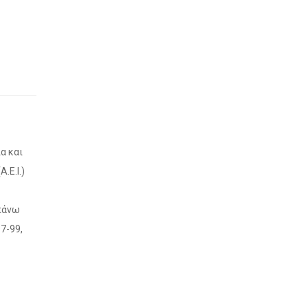
α και
.Ε.Ι.)
απάνω
7-99,