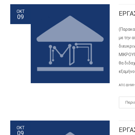
ΟΚΤ
ΕΡΓΑ
09
(Παρακα
με την 
διευκρι
ΜΙΚΡΟΥΠ
θα διδα
εξαμήνο
ΑΠΌ ΔΗΜ
Περι
ΟΚΤ
ΕΡΓΑ
09