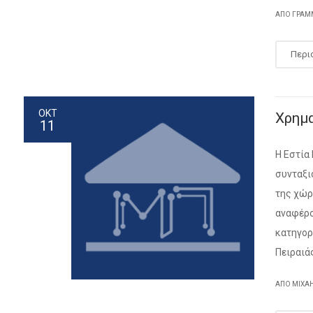
ΑΠΌ ΓΡΑΜ
Περι
ΟΚΤ
Χρημα
11
Η Εστία
συνταξι
της χώρ
αναφέρο
κατηγορ
Πειραιάς
ΑΠΌ ΜΙΧΑ