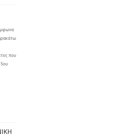
Σύμφωνα
παρακάτω
έτος που
 5ου
ΝΙΚΗ