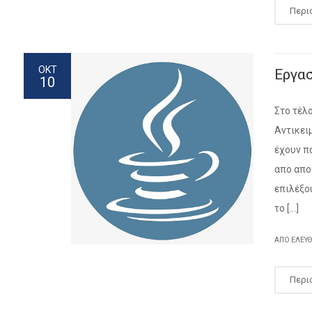
Περι
ΟΚΤ
Εργα
10
Στο τέλ
Αντικει
έχουν π
απο απο
επιλέξο
το […]
ΑΠΌ ΕΛΕΥ
Περι