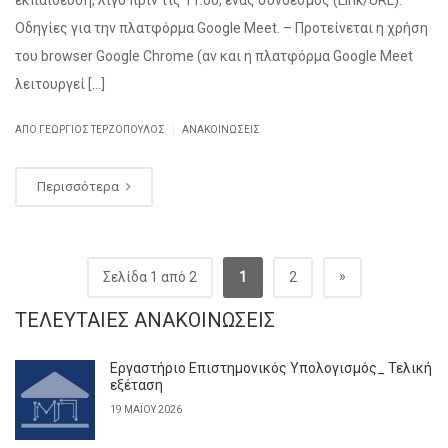
εκπαίδευση, λίγο πριν τις 11:00, ένας σύνδεσμος (Link/URL).
Οδηγίες για την πλατφόρμα Google Meet. – Προτείνεται η χρήση
του browser Google Chrome (αν και η πλατφόρμα Google Meet
λειτουργεί […]
|
ΑΠΌ ΓΕΏΡΓΙΟΣ ΤΕΡΖΌΠΟΥΛΟΣ
ΑΝΑΚΟΙΝΏΣΕΙΣ
Περισσότερα
»
Σελίδα 1 από 2
1
2
ΤΕΛΕΥΤΑΊΕΣ ΑΝΑΚΟΙΝΏΣΕΙΣ
Εργαστήριο Επιστημονικός Υπολογισμός_ Τελική
εξέταση
19 ΜΑΪ́ΟΥ 2026