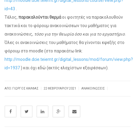
http://moodle.dcie.teiemt.gr/digital_lessons/course/view.php?
id=43
.
Τέλος,
παρακαλούνται θερμά
οι φοιτητές να παρακολουθούν
τακτικά και το φόρουμ ανακοινώσεων του μαθήματος για
ανακοινώσεις,
τόσο για την θεωρία όσο και για το εργαστήριο
.
Όλες οι ανακοινώσεις του μαθήματος θα γίνονται εφεξής στο
φόρουμ στο moodle (στο παρακάτω link:
http://moodle.dcie.teiemt.gr/digital_lessons/mod/forum/view.php?
id=1937
) και όχι εδώ (εκτός ελαχίστων εξαιρέσεων).
|
|
|
ΑΠΌ: ΓΙΏΡΓΟΣ ΚΆΛΦΑΣ
22 ΦΕΒΡΟΥΑΡΊΟΥ 2021
ΑΝΑΚΟΙΝΏΣΕΙΣ