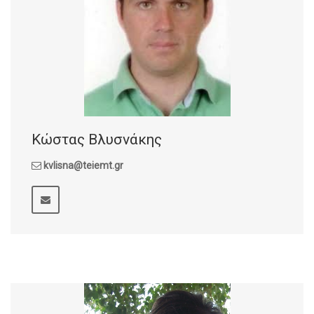
Κώστας Βλυσνάκης
kvlisna@teiemt.gr