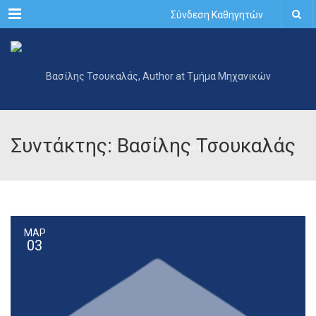
Menu
Σύνδεση Καθηγητών
Συντάκτης: Βασίλης Τσουκαλάς
ΜΑΡ
03