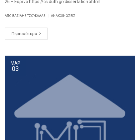
26 – Εαρινό https://cs.duth.gr/dissertation.xhtml
|
ΑΠΌ ΒΑΣΊΛΗΣ ΤΣΟΥΚΑΛΆΣ
ΑΝΑΚΟΙΝΏΣΕΙΣ
Περισσότερα
ΜΑΡ
03