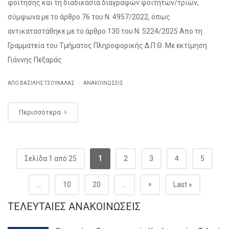
φοίτησης και τη διαδικασία διαγραφών φοιτητών/τριών,
σύμφωνα με το άρθρο 76 του Ν. 4957/2022, όπως
αντικαταστάθηκε με το άρθρο 130 του Ν. 5224/2025 Απο τη
Γραμματεία του Τμήματος Πληροφορικής Δ.Π.Θ. Με εκτίμηση
Γιάννης Πεξαράς
|
ΑΠΌ ΒΑΣΊΛΗΣ ΤΣΟΥΚΑΛΆΣ
ΑΝΑΚΟΙΝΏΣΕΙΣ
Περισσότερα
Σελίδα 1 από 25
1
2
3
4
5
»
...
10
20
...
Last »
ΤΕΛΕΥΤΑΊΕΣ ΑΝΑΚΟΙΝΏΣΕΙΣ