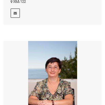
ΧΒΔ 122