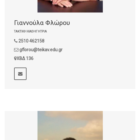
Γιαννούλα Φλώρου
ΤΑΚΤΙΚΉ ΚΑΘΗΓΉΤΡΙΑ
2510 462158
gflorou@teikav.edu.gr
ΧΒΔ 136