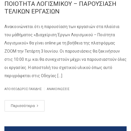
ΠΟΙΟΤΗΤΑ ΛΟΓΙΣΜΙΚΟΥ – ΠΑΡΟΥΣΙΑΣΗ
ΤΕΛΙΚΩΝ ΕΡΓΑΣΙΩΝ
Ανακοινώνεται ότι η παρουσίαση των εργασιών στα πλαίσια
του μάθήματος «Διαχείριση Έργων Λογισμικού – Ποιότητα
Λογισμικού» θα γίνει online με τη βοήθεια της πλατφόρμας
ZOOM την Τετάρτη 3 Ιουνίου. Οι παρουσιάσεις θα ξεκινήσουν
στις 10:00 π.μ. και θα συνεχιστούν μέχρι να παρουσιαστούν όλες
οι εργασίες. Η αποστολή του σχετικού υλικού όπως αυτό
περιγράφεται στις Οδηγίες […]
|
ΑΠΌ
ΘΕΌΔΩΡΟΣ ΠΑΧΊΔΗΣ
ΑΝΑΚΟΙΝΏΣΕΙΣ
Περισσότερα