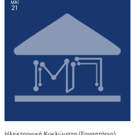
ΜΆΙ
21
Ηλεκτρονικά Κυκλώματα (Εργαστήριο)