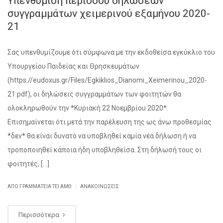
Υπενθύμιση περιόδου δηλώσεων
συγγραμμάτων χειμερινού εξαμήνου 2020-
21
Σας υπενθυμίζουμε ότι σύμφωνα με την εκδοθείσα εγκύκλιο του
Υπουργείου Παιδείας και Θρησκευμάτων
(https://eudoxus.gr/Files/Egkiklios_Dianomi_Xeimerinou_2020-
21.pdf), οι δηλώσεις συγγραμμάτων των φοιτητών θα
ολοκληρωθούν την *Κυριακή 22 Νοεμβρίου 2020*.
Επισημαίνεται ότι μετά την παρέλευση της ως άνω προθεσμίας
*δεν* θα είναι δυνατό να υποβληθεί καμία νέα δήλωση ή να
τροποποιηθεί κάποια ήδη υποβληθείσα. Στη δήλωσή τους οι
φοιτητές, […]
|
ΑΠΌ ΓΡΑΜΜΑΤΕΊΑ ΤΕΙ ΑΜΘ
ΑΝΑΚΟΙΝΏΣΕΙΣ
Περισσότερα