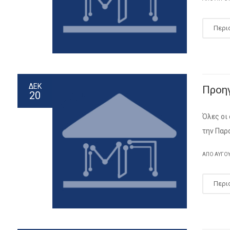
Περι
ΔΕΚ
Προη
20
Όλες οι
την Παρ
ΑΠΌ
ΑΎΓΟ
Περι