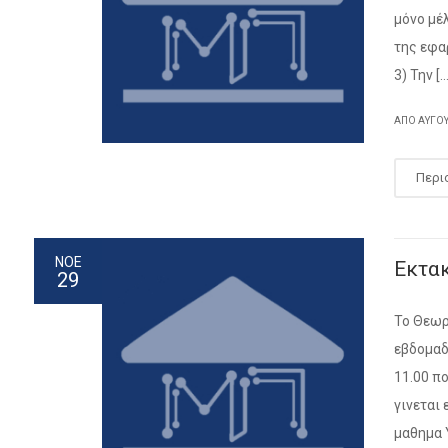
μόνο μέλ
της εφα
3) Την […
ΑΠΌ
ΑΎΓΟ
Περι
ΝΟΕ
Εκτα
29
Το Θεωρ
εβδομαδ
11.00 π
γινεται
μαθημα