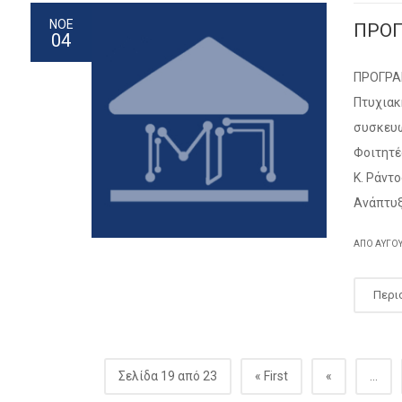
ΝΟΕ
ΠΡΟΓ
04
ΠΡΟΓΡΑ
Πτυχιακ
συσκευώ
Φοιτητέ
Κ. Ράντ
Ανάπτυξ
ΑΠΌ
ΑΎΓΟ
Περι
Σελίδα 19 από 23
« First
«
...