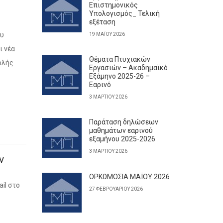
Επιστημονικός
Υπολογισμός_ Τελική
εξέταση
ου
19 ΜΑΪ́ΟΥ 2026
ι νέα
Θέματα Πτυχιακών
ολής
Εργασιών – Ακαδημαϊκό
Εξάμηνο 2025-26 –
Εαρινό
3 ΜΑΡΤΊΟΥ 2026
Παράταση δηλώσεων
μαθημάτων εαρινού
εξαμήνου 2025-2026
3 ΜΑΡΤΊΟΥ 2026
ν
ΟΡΚΩΜΟΣΙΑ ΜΑΪΟΥ 2026
il στο
27 ΦΕΒΡΟΥΑΡΊΟΥ 2026