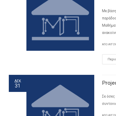
Με βάση
παράδοσ
Μαθήματ
ανακοίν
ΑΠΌ
ΑΎΓΟ
Περι
ΔΕΚ
Proj
31
Σε όσες
συντονι
ΑΠΌ
ΑΎΓΟ