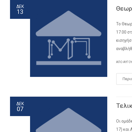
ΔΕΚ
Θεωρ
13
Το Θεωρ
17.00 σ
εισηγήσ
αναβλήθ
ΑΠΌ
ΑΎΓΟ
Περι
ΔΕΚ
Τελι
07
Οι ομάδ
17) και