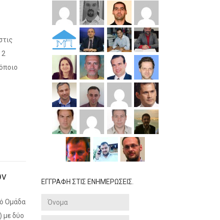
στις
 2
 όποιο
ών
ΕΓΓΡΑΦΗ ΣΤΙΣ ΕΝΗΜΕΡΩΣΕΙΣ.
πό Ομάδα
) με δύο