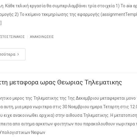
η. Κάθε τελική εργασία θα συμπεριλαμβάνει τρία στοιχεία 1) Το aia α
ρμογής 2) Το κείμενο τεκμηρίωσης της εφαρμογής (assignmentTempl
]
|
ΥΣΤΟΣ ΤΣΙΝΆΚΟΣ
ΑΝΑΚΟΙΝΏΣΕΙΣ
σσότερα
κτη μεταφορα ωρας Θεωριας Τηλεματικης
ητικο μερος της Τηλεματικης της 1ης Δεκεμβριου μεταφερεται μονο 
α αυτη, μια μερα νωριτερα στις 30 Νοεμβριου ημερα Τεταρτη στις 12.
ου ειχε ανακοινωθει αρχικα) στην αιθουσα Τηλεματικης. Η μετατοπισ
 επειτα απο αιτημα αρκετων φοιτητων που παρακολουθουν νωριτερα 
 Υπολογιστικων Νεφων