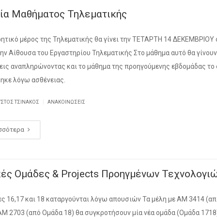
ία Μαθήματος Τηλεματικής
ητικό μέρος της Τηλεματικής θα γίνει την ΤΕΤΑΡΤΗ 14 ΔΕΚΕΜΒΡΙΟΥ 
την Αίθουσα του Εργαστηρίου Τηλεματικής Στο μάθημα αυτό θα γίνουν
εις αναπληρώνοντας και το μάθημα της προηγούμενης εβδομάδας το
ηκε λόγω ασθένειας.
|
ΥΣΤΟΣ ΤΣΙΝΆΚΟΣ
ΑΝΑΚΟΙΝΏΣΕΙΣ
σσότερα
κές Ομάδες & Projects Προηγμένων Τεχνολογι
ες 16,17 και 18 καταργούνται λόγω απουσιών Τα μέλη με ΑΜ 3414 (α
 ΑΜ 2703 (από Ομάδα 18) θα συγκροτήσουν μία νέα ομάδα (Ομάδα 1718