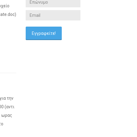
ρχείο
ate.doc)
για την
00 (αντι
η ωρας
το