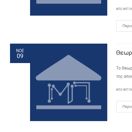
ΑΠΌ
ΑΎΓΟ
Περι
ΝΟΕ
Θεωρ
09
Το Θεωρ
της απο
ΑΠΌ
ΑΎΓΟ
Περι