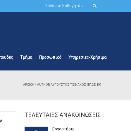
Σύνδεση Καθηγητών
πουδές
Τμήμα
Προσωπικό
Υπηρεσίες-Χρήσιμα
ΑΡΧΙΚΉ
\
AUTHOR ΑΎΓΟΥΣΤΟΣ ΤΣΙΝΆΚΟΣ
(PAGE 19)
ΤΕΛΕΥΤΑΊΕΣ ΑΝΑΚΟΙΝΏΣΕΙΣ
ν
Εργαστήριο