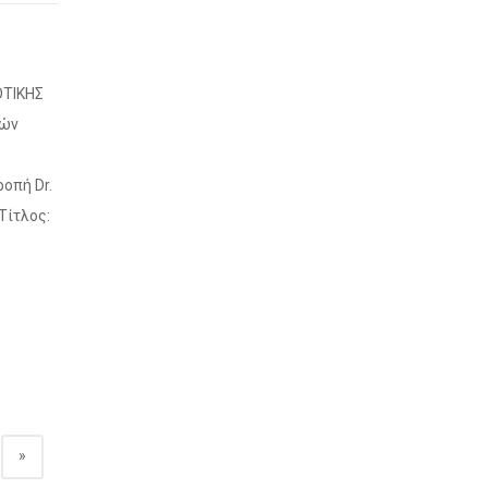
ΟΤΙΚΗΣ
κών
οπή Dr.
Τίτλος:
»