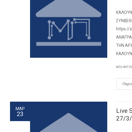
ΚΑΛΟΥΝ
ΣΥΝΔΕΘ
https:/
ΑΝΑΓΡΑ
ΤΗΝ ΑΡΧ
ΚΑΛΟΥΝΤ
ΑΠΌ
ΑΎΓΟ
Περι
ΜΑΡ
Live
23
27/3