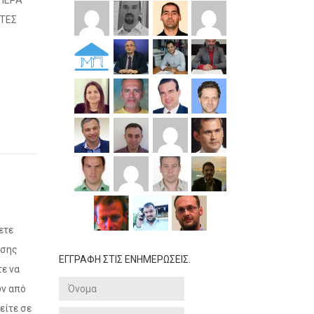
 ΠΕΡΑ
ΗΤΕΣ
ετε
ησης
ΕΓΓΡΑΦΗ ΣΤΙΣ ΕΝΗΜΕΡΩΣΕΙΣ.
τε να
ών από
είτε σε