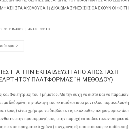
ΩΣΕΩΝ ΚΑΙ ΤΙΣ ΟΔΗΓΙΕΣ ΔΙΕΞΑΓΩΓΗΣ ΤΟΥ ΜΑΘΗΜΑΤΟΣ ΑΠΟ ΕΔΩ ΚΑΙ
ΕΜΦΑΣΗ ΣΤΑ ΑΚΟΛΟΥΘΑ 1) ΔΙΚΑΙΩΜΑ ΣΥΝΕΧΙΣΗΣ ΘΑ ΕΧΟΥΝ ΟΙ ΦΟΙΤ
|
ΥΣΤΟΣ ΤΣΙΝΆΚΟΣ
ΑΝΑΚΟΙΝΏΣΕΙΣ
σσότερα
ΙΕΣ ΓΙΑ ΤΗΝ ΕΚΠΑΙΔΕΥΣΗ ΑΠΟ ΑΠΟΣΤΑΣΗ
ΞΑΡΤΗΤΟΥ ΠΛΑΤΦΟΡΜΑΣ “Η ΜΕΘΟΔΟΥ)
ς και Φοιτήτριες του Τμήματος, Με την ευχή να είστε και να παραμείν
και με δεδομένη την αλλαγή του εκπαιδευτικού μοντέλου παρακολούθ
νεωτέρας) είναι χρήσιμο να διαβάστε τις ακόλουθες πληροφορίες ώσ
υνθείτε στην προσαρμογή σας στην παροχή εκπαιδευτικών υπηρεσι
η είτε σε πραγματικό χρόνο ( σύγχρονη εξ αποστάσεως εκπαίδευση) 