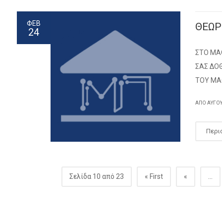
ΦΕΒ
ΘΕΩΡ
24
ΣΤΟ ΜΑ
ΣΑΣ ΔΟΘ
ΤΟΥ Μ
ΑΠΌ
ΑΎΓΟ
Περι
Σελίδα 10 από 23
« First
«
...