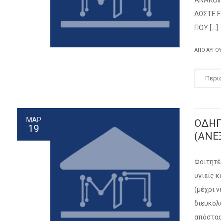
ΑΝΑΚΟΙΝ
ΔΩΣΤΕ 
ΠΟΥ […]
ΑΠΌ
ΑΎΓΟ
Περι
ΜΑΡ
ΟΔΗΓ
19
(ΑΝΕ
Φοιτητέ
υγιείς 
(μέχρι 
διευκολ
απόστασ