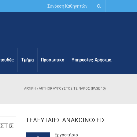
Σύνδεση Καθηγητών
πουδές
Τμήμα
Προσωπικό
Υπηρεσίες-Χρήσιμα
ΑΡΧΙΚΉ
\
AUTHOR ΑΎΓΟΥΣΤΟΣ ΤΣΙΝΆΚΟΣ
(PAGE 10)
ΤΕΛΕΥΤΑΊΕΣ ΑΝΑΚΟΙΝΏΣΕΙΣ
 ΣΤΙΣ
Εργαστήριο