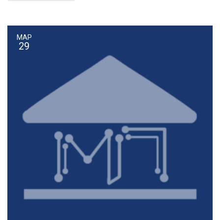
ΜΑΡ
29