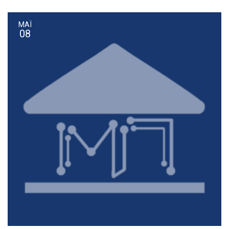
ΜΆΙ
08