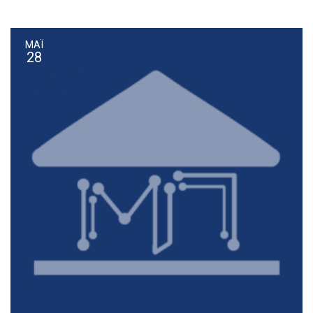
ΜΆΙ
28