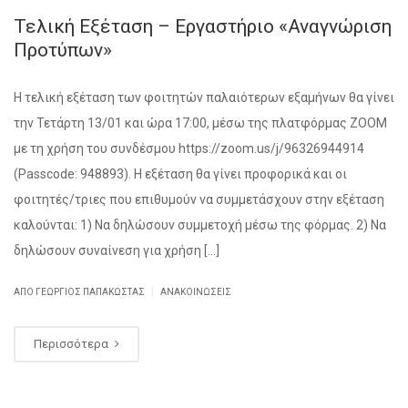
Τελική Εξέταση – Εργαστήριο «Αναγνώριση
Προτύπων»
Η τελική εξέταση των φοιτητών παλαιότερων εξαμήνων θα γίνει
την Τετάρτη 13/01 και ώρα 17:00, μέσω της πλατφόρμας ZOOM
με τη χρήση του συνδέσμου https://zoom.us/j/96326944914
(Passcode: 948893). Η εξέταση θα γίνει προφορικά και οι
φοιτητές/τριες που επιθυμούν να συμμετάσχουν στην εξέταση
καλούνται: 1) Να δηλώσουν συμμετοχή μέσω της φόρμας. 2) Να
δηλώσουν συναίνεση για χρήση […]
|
ΑΠΌ ΓΕΏΡΓΙΟΣ ΠΑΠΑΚΏΣΤΑΣ
ΑΝΑΚΟΙΝΏΣΕΙΣ
Περισσότερα