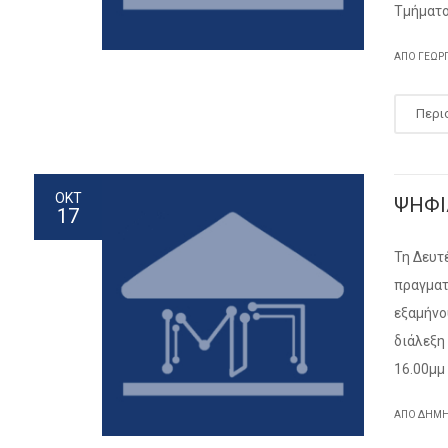
Τμήματ
ΑΠΌ ΓΕΏΡ
Περι
ΟΚΤ
ΨΗΦΙ
17
Τη Δευτ
πραγματ
εξαμήνο
διάλεξη
16.00μμ
ΑΠΌ ΔΗΜ