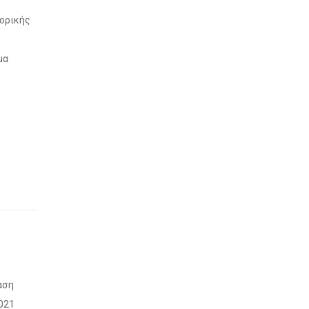
ορικής
μα
α
αση
021