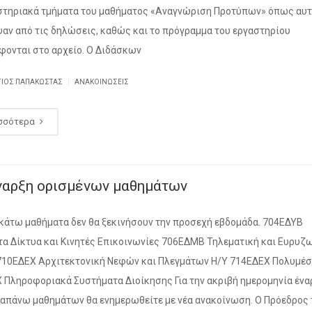
στηριακά τμήματα του μαθήματος «Αναγνώριση Προτύπων» όπως αυ
αν από τις δηλώσεις, καθώς και το πρόγραμμα του εργαστηρίου
φονται στο αρχείο. Ο Διδάσκων
|
ΓΙΟΣ ΠΑΠΑΚΏΣΤΑΣ
ΑΝΑΚΟΙΝΏΣΕΙΣ
σσότερα
ναρξη ορισμένων μαθημάτων
κάτω μαθήματα δεν θα ξεκινήσουν την προσεχή εβδομάδα. 704ΕΔΥΒ
α Δίκτυα και Κινητές Επικοινωνίες 706ΕΔΜΒ Τηλεματική και Ευρυζ
710ΕΔΕΧ Αρχιτεκτονική Νεφών και Πλεγμάτων Η/Υ 714ΕΔΕΧ Πολυμέ
 Πληροφοριακά Συστήματα Διοίκησης Για την ακριβή ημερομηνία ένα
απάνω μαθημάτων θα ενημερωθείτε με νέα ανακοίνωση. Ο Πρόεδρος 