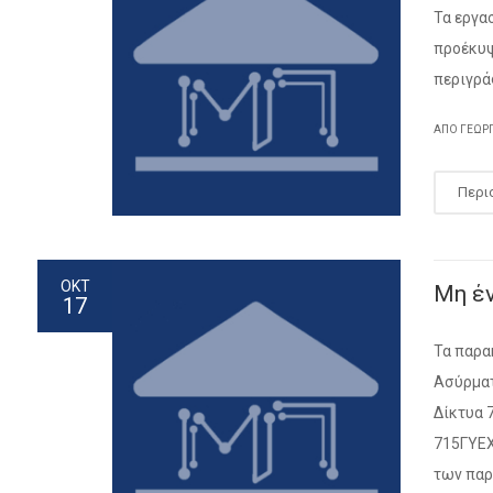
Τα εργα
προέκυψ
περιγρά
ΑΠΌ ΓΕΏΡ
Περι
ΟΚΤ
Μη έ
17
Τα παρα
Ασύρματ
Δίκτυα 
715ΓΥΕΧ
των παρ