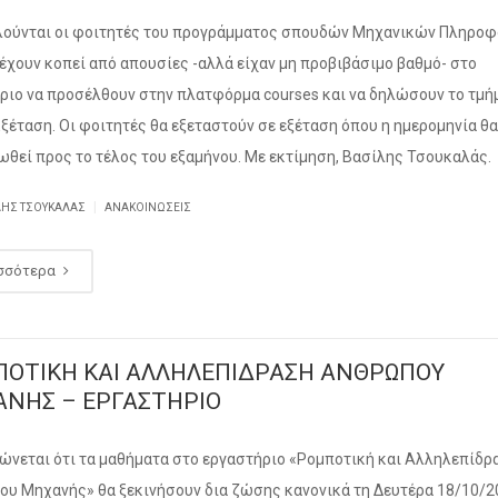
ούνται οι φοιτητές του προγράμματος σπουδών Μηχανικών Πληροφ
 έχουν κοπεί από απουσίες -αλλά είχαν μη προβιβάσιμο βαθμό- στο
ριο να προσέλθουν στην πλατφόρμα courses και να δηλώσουν το τμή
Εξέταση. Οι φοιτητές θα εξεταστούν σε εξέταση όπου η ημερομηνία θ
ωθεί προς το τέλος του εξαμήνου. Με εκτίμηση, Βασίλης Τσουκαλάς.
|
ΛΗΣ ΤΣΟΥΚΑΛΆΣ
ΑΝΑΚΟΙΝΏΣΕΙΣ
σσότερα
ΟΤΙΚΗ ΚΑΙ ΑΛΛΗΛΕΠΙΔΡΑΣΗ ΑΝΘΡΩΠΟΥ
ΝΗΣ – ΕΡΓΑΣΤΗΡΙΟ
ώνεται ότι τα μαθήματα στο εργαστήριο «Ρομποτική και Αλληλεπίδρ
υ Μηχανής» θα ξεκινήσουν δια ζώσης κανονικά τη Δευτέρα 18/10/2