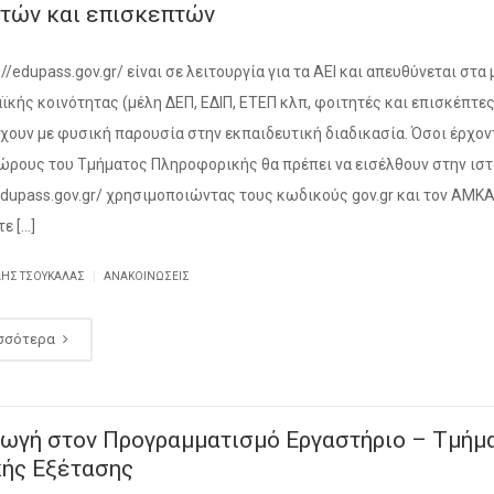
ητών και επισκεπτών
://edupass.gov.gr/ είναι σε λειτουργία για τα ΑΕΙ και απευθύνεται στα
ϊκής κοινότητας (μέλη ΔΕΠ, ΕΔΙΠ, ΕΤΕΠ κλπ, φοιτητές και επισκέπτε
χουν με φυσική παρουσία στην εκπαιδευτική διαδικασία. Όσοι έρχον
ώρους του Τμήματος Πληροφορικής θα πρέπει να εισέλθουν στην ισ
/edupass.gov.gr/ χρησιμοποιώντας τους κωδικούς gov.gr και τον ΑΜΚ
ε […]
|
ΛΗΣ ΤΣΟΥΚΑΛΆΣ
ΑΝΑΚΟΙΝΏΣΕΙΣ
σσότερα
γωγή στον Προγραμματισμό Εργαστήριο – Τμήμ
κής Εξέτασης