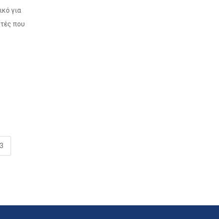
ικό για
ητές που
3