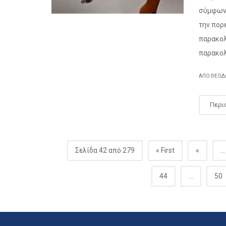
σύμφωνα
την πορ
παρακολ
παρακολ
ΑΠΌ
ΘΕΌΔ
Περι
Σελίδα 42 από 279
« First
«
...
44
...
50