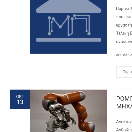
Παρακαλ
που δεν
εργαστή
Τελική 
ανακοιν
ΑΠΌ ΒΑΣΊ
Περι
ΟΚΤ
ΡΟΜΠ
13
ΜΗΧΑ
Ανακοιν
Ανθρώπο