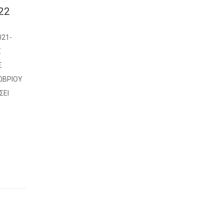
22
021-
Σ
Σ
ΩΒΡΙΟΥ
ΣΕΙ