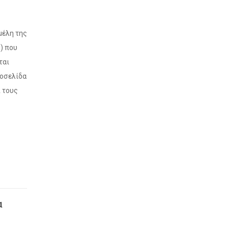
 μέλη της
ς) που
ται
τοσελίδα
Α τους
α