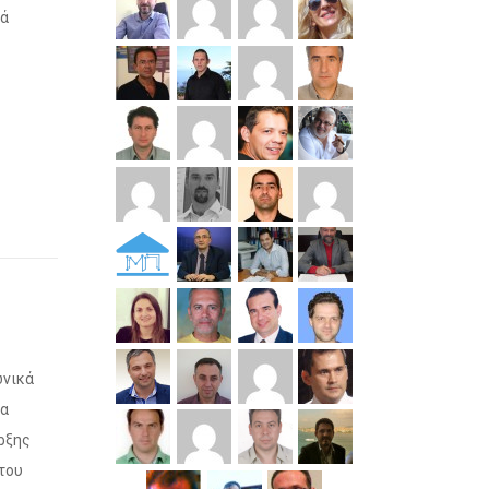
τά
ωνικά
σα
ρξης
του