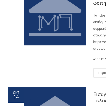
φοιτ
Το https
ακαδημα
συμμετέ
στους χ
https:/
έτσι ώστ
ΑΠΌ ΒΑΣΊ
Περι
ΟΚΤ
Εισα
14
Τελι