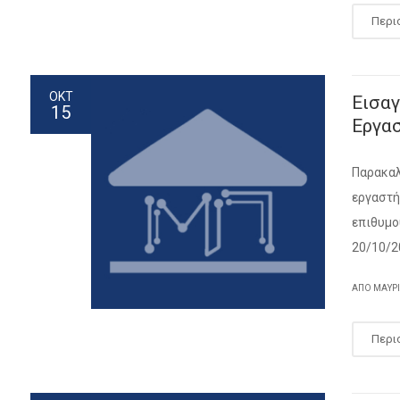
Περι
ΟΚΤ
Εισα
15
Εργα
Παρακαλ
εργαστή
επιθυμο
20/10/2
ΑΠΌ ΜΑΥΡ
Περι