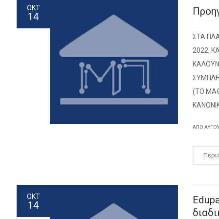
ΟΚΤ
Προη
14
ΣΤΑ ΠΛ
2022, 
ΚΑΛΟΥΝ
ΣΥΜΠΛΗ
(ΤΟ ΜΑ
ΚΑΝΟΝΙΚ
ΑΠΌ
ΑΎΓΟ
Περι
ΟΚΤ
Edupa
14
διαδι