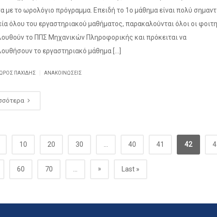
 με το ωρολόγιο πρόγραμμα. Επειδή το 1ο μάθημα είναι πολύ σημαντ
εία όλου του εργαστηριακού μαθήματος, παρακαλούνται όλοι οι φοιτ
ουθούν το ΠΠΣ Μηχανικών Πληροφορικής και πρόκειται να
ουθήσουν το εργαστηριακό μάθημα […]
|
ΩΡΟΣ ΠΑΧΊΔΗΣ
ΑΝΑΚΟΙΝΏΣΕΙΣ
σσότερα
10
20
30
...
40
41
42
4
»
60
70
...
Last »