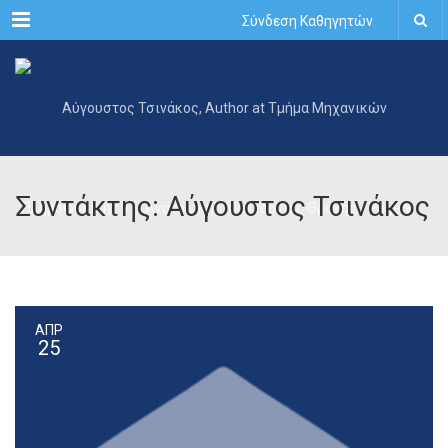
Menu
Σύνδεση Καθηγητών
Συντάκτης: Αύγουστος Τσινάκος
ΑΠΡ
25