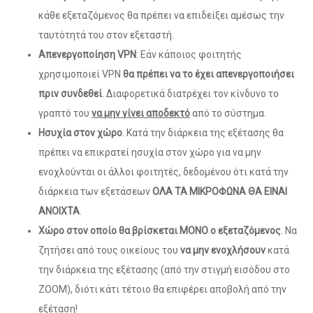
κάθε εξεταζόμενος θα πρέπει να επιδείξει αμέσως την
ταυτότητά του στον εξεταστή.
Απενεργοποίηση VPN
: Εάν κάποιος φοιτητής
χρησιμοποιεί VPN
θα πρέπει να το έχει απενεργοποιήσει
πριν συνδεθεί
. Διαφορετικά διατρέχει τον κίνδυνο το
γραπτό του
να μην γίνει αποδεκτό
από το σύστημα.
Ησυχία στον χώρο
. Κατά την διάρκεια της εξέτασης θα
πρέπει να επικρατεί ησυχία στον χώρο για να μην
ενοχλούνται οι άλλοι φοιτητές, δεδομένου ότι κατά την
διάρκεια των εξετάσεων
ΟΛΑ ΤΑ ΜΙΚΡΟΦΩΝΑ ΘΑ ΕΙΝΑΙ
ΑΝΟΙΧΤΑ
.
Χώρο στον οποίο θα βρίσκεται MONO ο εξεταζόμενος
. Να
ζητήσει από τους οικείους του
να μην ενοχλήσουν
κατά
την διάρκεια της εξέτασης (από την στιγμή εισόδου στο
ΖΟΟΜ), διότι κάτι τέτοιο θα επιφέρει αποβολή από την
εξέταση!