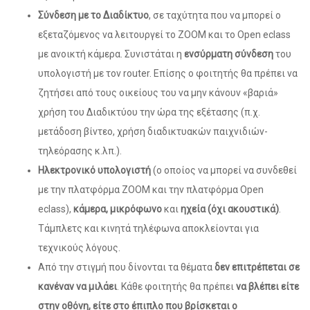
Σύνδεση με το Διαδίκτυο
, σε ταχύτητα που να μπορεί ο
εξεταζόμενος να λειτουργεί το ΖΟΟΜ και το Open eclass
με ανοικτή κάμερα. Συνιστάται η
ενσύρματη σύνδεση
του
υπολογιστή με τον router. Επίσης ο φοιτητής θα πρέπει να
ζητήσει από τους οικείους του να μην κάνουν «βαριά»
χρήση του Διαδικτύου την ώρα της εξέτασης (π.χ.
μετάδοση βίντεο, χρήση διαδικτυακών παιχνιδιών-
τηλεόρασης κ.λπ.).
Ηλεκτρονικό υπολογιστή
(ο οποίος να μπορεί να συνδεθεί
με την πλατφόρμα ΖΟΟΜ και την πλατφόρμα Open
eclass),
κάμερα, μικρόφωνο
και
ηχεία (όχι ακουστικά)
.
Τάμπλετς και κινητά τηλέφωνα αποκλείονται για
τεχνικούς λόγους.
Από την στιγμή που δίνονται τα θέματα
δεν επιτρέπεται σε
κανέναν να μιλάει
. Κάθε φοιτητής θα πρέπει
να βλέπει είτε
στην οθόνη, είτε στο έπιπλο που βρίσκεται ο