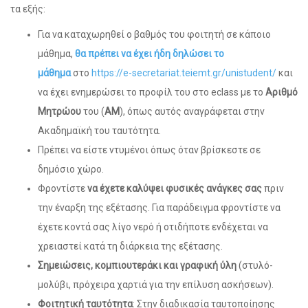
τα εξής:
Για να καταχωρηθεί ο βαθμός του φοιτητή σε κάποιο
μάθημα,
θα πρέπει να έχει ήδη δηλώσει το
μάθημα
στο
https://e-secretariat.teiemt.gr/unistudent/
και
να έχει ενημερώσει το προφίλ του στο eclass με το
Αριθμό
Μητρώου
του (
ΑΜ
), όπως αυτός αναγράφεται στην
Ακαδημαϊκή του ταυτότητα.
Πρέπει να είστε ντυμένοι όπως όταν βρίσκεστε σε
δημόσιο χώρο.
Φροντίστε
να έχετε καλύψει φυσικές ανάγκες σας
πριν
την έναρξη της εξέτασης. Για παράδειγμα φροντίστε να
έχετε κοντά σας λίγο νερό ή οτιδήποτε ενδέχεται να
χρειαστεί κατά τη διάρκεια της εξέτασης.
Σημειώσεις, κομπιουτεράκι και γραφική ύλη
(στυλό-
μολύβι, πρόχειρα χαρτιά για την επίλυση ασκήσεων).
Φοιτητική ταυτότητα
: Στην διαδικασία ταυτοποίησης