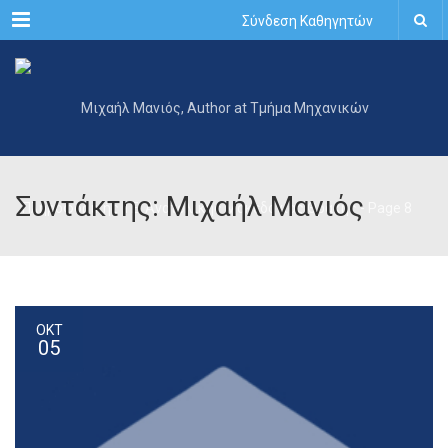
Menu
Σύνδεση Καθηγητών
Συντάκτης: Μιχαήλ Μανιός
ΟΚΤ
05