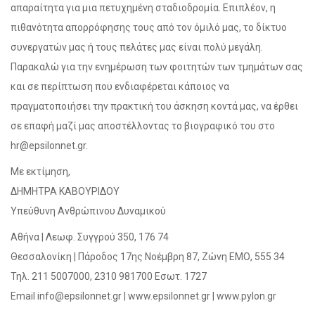
απαραίτητα για μια πετυχημένη σταδιοδρομία. Επιπλέον, η
πιθανότητα απορρόφησης τους από τον όμιλό μας, το δίκτυο
συνεργατών μας ή τους πελάτες μας είναι πολύ μεγάλη.
Παρακαλώ για την ενημέρωση των φοιτητών των τμημάτων σας
και σε περίπτωση που ενδιαφέρεται κάποιος να
πραγματοποιήσει την πρακτική του άσκηση κοντά μας, να έρθει
σε επαφή μαζί μας αποστέλλοντας το βιογραφικό του στο
hr@epsilonnet.gr.
Με εκτίμηση,
ΔΗΜΗΤΡΑ ΚΑΒΟΥΡΙΔΟΥ
Υπεύθυνη Ανθρώπινου Δυναμικού
Αθήνα | Λεωφ. Συγγρού 350, 176 74
Θεσσαλονίκη | Πάροδος 17ης Νοέμβρη 87, Ζώνη ΕΜΟ, 555 34
Τηλ. 211 5007000, 2310 981700 Εσωτ. 1727
Email info@epsilonnet.gr | www.epsilonnet.gr | www.pylon.gr