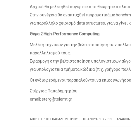
Αρχικά θα μελετηθεί συγκριτικά το θεωρητικό πλαίσι
Στην συνέχεια θα αναπτυχθεί πειραματικά με benchm
για παράλληλο χειρισμό data structures, για να γίνει
Θέμα 2 High-Performance Computing
Μελέτη τεχνικών για την βελτιστοποίηση των πολλαπ
παραλληλισμού τους.
Εφαρμογή στην βελτιστοποίηση υπολογιστικών αλγορ
για υπολογιστικά τμήματα κώδικα (π.χ. γρήγορο πολ
Οι ενδιαφερόμενοι παρακαλούνται να επικοινωνήσου
Στέργιος Παπαδημητρίου
email: sterg@teiemt.gr
|
|
ΑΠΌ: ΣΤΈΡΓΙΟΣ ΠΑΠΑΔΗΜΗΤΡΊΟΥ
10 ΙΑΝΟΥΑΡΊΟΥ 2018
ΑΝΑΚΟΙΝ