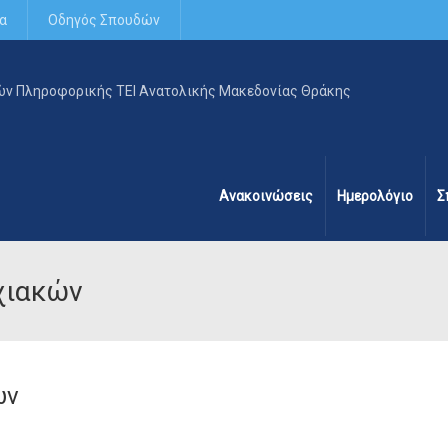
α
Οδηγός Σπουδών
Ανακοινώσεις
Ημερολόγιο
Σ
χιακών
ών