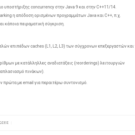
ο υποστήριξης concurrency στην Java 9 και στην C++11/14.
arking η απόδοση ορισμένων προγραμμάτων Java και C++, π.χ.
 και κάποια πειραματική σύγκριση.
λών επιπέδων caches (L1, L2, L3) των σύγχρονων επεξεργαστών και
ίθμων με κατάλληλλες αναδιατάξεις (reorderings) λειτουργιών
λαπλασιασμό πινάκων).
ν πρώτα με email για περαιτέρω συντονισμό.
|
ΏΣΕΙΣ