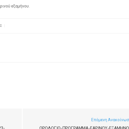
ρινού εξαμήνου.
|
ΙΣ
Επόμενη Ανακοίνω
23-
ΩΡΟΛΌΓΙΟ-ΠΡΌΓΡΑΜΜΑ-ΕΑΡΙΝΟΎ-ΕΞΑΜΉΝΟ