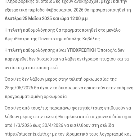
Πληροφορικής οι οποίοι/ες έχουν ανακηρυχθεί μέχρι και την
εξεταστική περίοδο Φεβρουαρίου 2026 θα πραγματοποιηθεί τη
Δευτέρα 25 Μαΐου 2025 και ώρα 12:00 μ.μ.
Η τελετή καθομολόγησης θα πραγματοποιηθεί στο μεγάλο
Αμφιθέατρο της Πανεπιστημιούπολης Καβάλας.
Η τελετή καθομολόγησης είναι
ΥΠΟΧΡΕΩΤΙΚΗ
. Όποιος/α δεν
παρευρεθεί δεν δικαιούται να λάβει αντίγραφο πτυχίου και τα
αντίστοιχα πιστοποιητικά.
Όσοι/ες δεν λάβουν μέρος στην τελετή ορκωμοσίας της
25ης/05/2026 θα έχουν το δικαίωμα να ορκιστούν στην επόμενη
προγραμματισμένη ορκωμοσία.
Όσοι/ες από τους/τις παραπάνω φοιτητές/τριες επιθυμούν να
λάβουν μέρος στην τελετή θα πρέπει κατά το χρονικό διάστημα
από 1/3/2026 έως 30/4/2026 να εισέλθουν στη σελίδα
https://students.duth.gr με τον ιδρυματικό τους λογαριασμό και