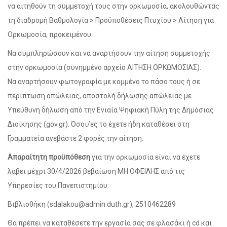
να αιτηθούν τη συμμετοχή τους στην ορκωμοσία, ακολουθώντας
τη διαδρομή Βαθμολογία > Προϋποθέσεις Πτυχίου > Αίτηση για
Ορκωμοσία, προκειμένου:
Να συμπληρώσουν και να αναρτήσουν την αίτηση συμμετοχής
στην ορκωμοσία (συνημμένο αρχείο ΑΙΤΗΣΗ ΟΡΚΩΜΟΣΙΑΣ).
Να αναρτήσουν φωτογραφία με κομμένο το πάσο τους ή σε
περίπτωση απώλειας, αποστολή δήλωσης απώλειας με
Υπεύθυνη δήλωση από την Ενιαία Ψηφιακή Πύλη της Δημόσιας
Διοίκησης (gov.gr). Όσοι/ες το έχετε ήδη καταθέσει στη
Γραμματεία ανεβάστε 2 φορές την αίτηση.
Απαραίτητη προϋπόθεση
για την ορκωμοσία είναι να έχετε
λάβει μέχρι 30/4/2026 βεβαίωση ΜΗ ΟΦΕΙΛΗΣ από τις
Υπηρεσίες του Πανεπιστημίου:
Βιβλιοθήκη (sdalakou@admin.duth.gr), 2510462289
Θα πρέπει να καταθέσετε την εργασία σας σε φλασάκι ή cd και