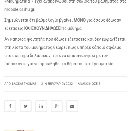
«Μαθηματικά Ι» έχει ανακοινωθεί στη σελίδα του μαθήματος στο
moodle.cs.ihu.gr.
Σημειώνεται ότι βαθμολογία βγαίνει
ΜΟΝΟ
για όσους έδωσαν
εξετάσεις
ΚΑΙ ΕΧΟΥΝ ΔΗΛΩΣΕΙ
το μάθημα.
Αν κάποιος φοιτητής που έδωσε εξετάσεις και δεν εμφανίζεται
στη λίστα του μαθήματος θεωρεί πως υπήρξε κάποιο σφάλμα
στο σύστημα δηλώσεων, τότε να επικοινωνήσει με τον
διδάσκοντα για να προωθηθεί το θέμα του στη Γραμματεία.
|
|
|
ΑΠΌ:
LAGKAS THOMAS
21 ΦΕΒΡΟΥΑΡΊΟΥ 2022
ΑΝΑΚΟΙΝΏΣΕΙΣ