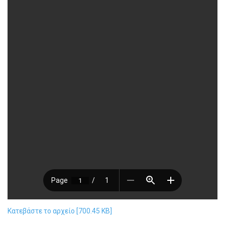
Κατεβάστε το αρχείο [700.45 KB]