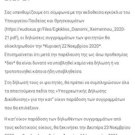
Σας υπενθυμίζουμε ότι σύμφωνα με την εκδοθείσα εγκύκλιο του
Υπουργείου Παιδείας και Θρησκευμάτων
(https://eudoxus.gr/Files/Egkiklios_Dianomi_Xeimerinou_2020-
21.pdf), οι δηλώσεις συγγραμμάτων των φοιτητών θα
ολοκληρωθούν την *Κυριακή 22 Νοεμβρίου 2020*.
Επισημαίνεται ότι μετά την παρέλευση της ως άνω προθεσμίας
*δεν* θα είναι δυνατό να υποβληθεί καμία νέα δήλωση ή να
τροποποιηθεί κάποια ήδη υποβληθείσα.
Στη δήλωσή τους οι φοιτητές, θα πρέπει να συμπληρώσουν όλα
τα απαιτούμενα πεδία της «Υποχρεωτικής Δήλωσης
Διεύθυνσης» για την κατ” οίκον παράδοση των συγγραμμάτων
που θα επιλέξουν.
Η κατ’οίκον παράδοση των δηλωθέντων συγγραμμάτων από
τους εκδοτικούς οίκους, θα ξεκινήσει την Δευτέρα 23 Νοεμβρίου