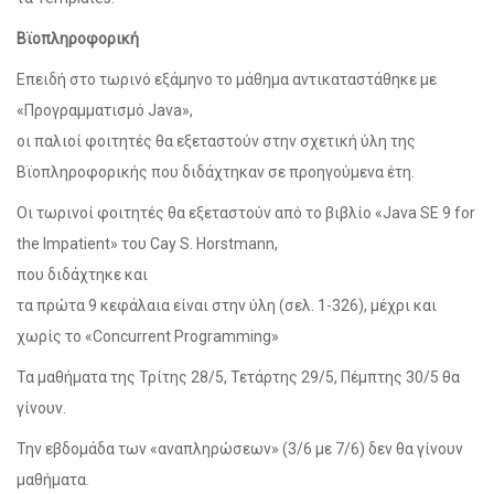
Βϊοπληροφορική
Επειδή στο τωρινό εξάμηνο το μάθημα αντικαταστάθηκε με
«Προγραμματισμό Java»,
οι παλιοί φοιτητές θα εξεταστούν στην σχετική ύλη της
Βϊοπληροφορικής που διδάχτηκαν σε προηγούμενα έτη.
Οι τωρινοί φοιτητές θα εξεταστούν από το βιβλίο «Java SE 9 for
the Impatient» του Cay S. Horstmann,
που διδάχτηκε και
τα πρώτα 9 κεφάλαια είναι στην ύλη (σελ. 1-326), μέχρι και
χωρίς το «Concurrent Programming»
Τα μαθήματα της Τρίτης 28/5, Τετάρτης 29/5, Πέμπτης 30/5 θα
γίνουν.
Την εβδομάδα των «αναπληρώσεων» (3/6 με 7/6) δεν θα γίνουν
μαθήματα.