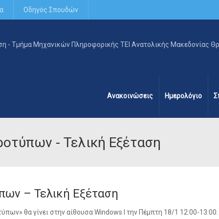
α
Οδηγός Σπουδών
Ανακοινώσεις
Ημερολόγιο
Σ
οτύπων - Τελική Εξέταση
πων – Τελική Εξέταση
πων» θα γίνει στην αίθουσα Windows I την Πέμπτη 18/1 12:00-13:00.