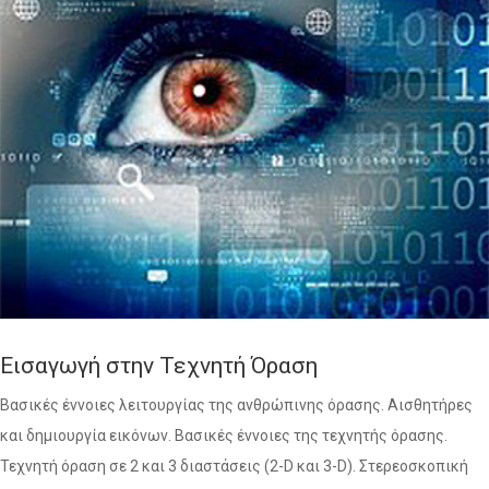
Εισαγωγή στην Τεχνητή Όραση
Βασικές έννοιες λειτουργίας της ανθρώπινης όρασης. Αισθητήρες
και δημιουργία εικόνων. Βασικές έννοιες της τεχνητής όρασης.
Τεχνητή όραση σε 2 και 3 διαστάσεις (2-D και 3-D). Στερεοσκοπική