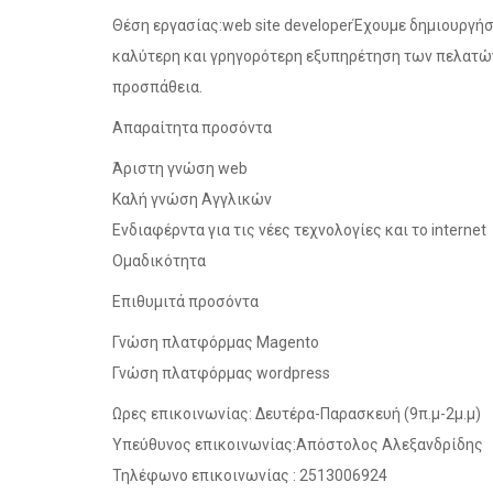
Θέση εργασίας:web site developerΈχουμε δημιουργήσ
καλύτερη και γρηγορότερη εξυπηρέτηση των πελατών
προσπάθεια.
Απαραίτητα προσόντα
Άριστη γνώση web
Καλή γνώση Αγγλικών
Ενδιαφέρντα για τις νέες τεχνολογίες και το internet
Oμαδικότητα
Επιθυμιτά προσόντα
Γνώση πλατφόρμας Magento
Γνώση πλατφόρμας wordpress
Ωρες επικοινωνίας: Δευτέρα-Παρασκευή (9π.μ-2μ.μ)
Υπεύθυνος επικοινωνίας:Aπόστολος Αλεξανδρίδης
Τηλέφωνο επικοινωνίας : 2513006924