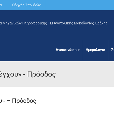
α
Οδηγός Σπουδών
Ανακοινώσεις
Ημερολόγιο
Σ
έγχου» - Πρόοδος
υ» – Πρόοδος