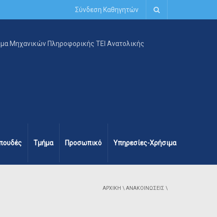
Σύνδεση Καθηγητών
πουδές
Τμήμα
Προσωπικό
Υπηρεσίες-Χρήσιμα
ΑΡΧΙΚΉ
\
ΑΝΑΚΟΙΝΏΣΕΙΣ
\