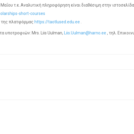
1η Μαΐου τ.ε..Αναλυτική πληροφόρηση είναι διαθέσιμη στην ιστοσελίδα
olarships-short-courses
ω της πλατφόρμας
https://taotlused.edu.ee
.
α υποτροφιών: Mrs. Liis Uulman,
Liis.Uulman@harno.ee
, τηλ. Επικοι