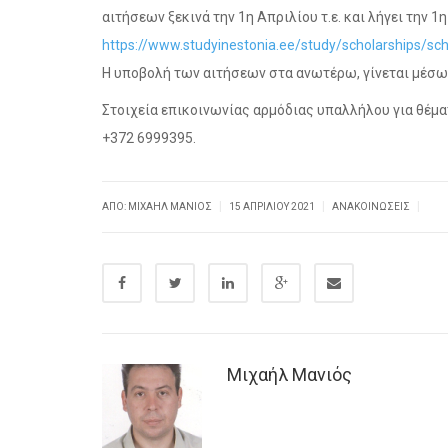
αιτήσεων ξεκινά την 1η Απριλίου τ.ε. και λήγει την 
https://www.studyinestonia.ee/study/scholarships/sch
Η υποβολή των αιτήσεων στα ανωτέρω, γίνεται μέσ
Στοιχεία επικοινωνίας αρμόδιας υπαλλήλου για θέματ
+372 6999395.
|
|
|
ΑΠΌ: ΜΙΧΑΉΛ ΜΑΝΙΌΣ
15 ΑΠΡΙΛΊΟΥ 2021
ΑΝΑΚΟΙΝΏΣΕΙΣ
Μιχαήλ Μανιός