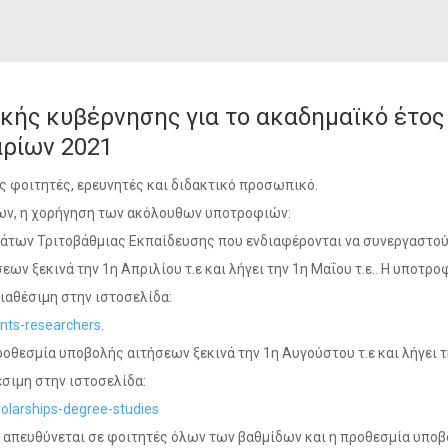
ής κυβέρνησης για το ακαδημαϊκό έτος
αρίων 2021
 φοιτητές, ερευνητές και διδακτικό προσωπικό.
λων, η χορήγηση των ακόλουθων υποτροφιών:
υμάτων Τριτοβάθμιας Εκπαίδευσης που ενδιαφέρονται να συνεργαστού
ν ξεκινά την 1η Απριλίου τ.ε και λήγει την 1η Μαΐου τ.ε.. Η υποτροφ
ιαθέσιμη στην ιστοσελίδα:
ants-researchers
.
οθεσμία υποβολής αιτήσεων ξεκινά την 1η Αυγούστου τ.ε και λήγει τ
έσιμη στην ιστοσελίδα:
olarships-degree-studies
ς απευθύνεται σε φοιτητές όλων των βαθμίδων και η προθεσμία υπο