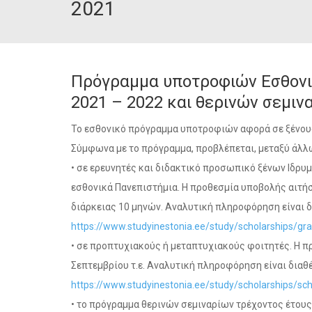
2021
Πρόγραμμα υποτροφιών Εσθονικ
2021 – 2022 και θερινών σεμιν
Το εσθονικό πρόγραμμα υποτροφιών αφορά σε ξένους
Σύμφωνα με το πρόγραμμα, προβλέπεται, μεταξύ άλ
• σε ερευνητές και διδακτικό προσωπικό ξένων Ιδρ
εσθονικά Πανεπιστήμια. Η προθεσμία υποβολής αιτήσεω
διάρκειας 10 μηνών. Αναλυτική πληροφόρηση είναι δ
https://www.studyinestonia.ee/study/scholarships/gr
• σε προπτυχιακούς ή μεταπτυχιακούς φοιτητές. Η πρ
Σεπτεμβρίου τ.ε. Αναλυτική πληροφόρηση είναι διαθ
https://www.studyinestonia.ee/study/scholarships/sch
• το πρόγραμμα θερινών σεμιναρίων τρέχοντος έτου