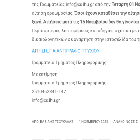
της Γραμματείας info@cs.ihu.gr από την
Τετάρτη 01 Ν
αίτηση ορκωμοσίας.
Όσοι έχουν καταθέσει την αίτησ
ξανά. Αιτήσεις μετά τις 15 Νοεμβρίου δεν θα γίνονται
Περισσότερες λεπτομέρειες και οδηγίες σχετικά με
δικαιολογητικών σε ανάρτηση στην ιστοσελίδα του τ
ΑΙΤΗΣΗ_ΓΙΑ ΑΝΤΙΓΡΑΦΟ ΠΤΥΧΙΟΥ
Γραμματεία Τμήματος Πληροφορικής
Με εκτίμηση
Γραμματεία Τμήματος Πληροφορικής
2510462341-147
info@cs.ihu.gr
|
|
ΑΠΌ: ΒΑΣΊΛΗΣ ΤΣΟΥΚΑΛΆΣ
1 ΝΟΕΜΒΡΊΟΥ 2023
ΑΝΑΚΟΙΝΏΣΕΙΣ