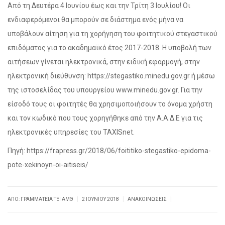
Από τη Δευτέρα 4 Ιουνίου έως και την Τρίτη 3 Ιουλίου! Οι
ενδιαφερόμενοι θα μπορούν σε διάστημα ενός μήνα να
υποβάλουν αίτηση για τη χορήγηση του φοιτητικού στεγαστικού
επιδόματος για το ακαδημαϊκό έτος 2017-2018. Η υποβολή των
αιτήσεων γίνεται ηλεκτρονικά, στην ειδική εφαρμογή, στην
ηλεκτρονική διεύθυνση: https://stegastiko.minedu.gov.gr ή μέσω
της ιστοσελίδας του υπουργείου www.minedu.gov.gr. Για την
είσοδό τους οι φοιτητές θα χρησιμοποιήσουν το όνομα χρήστη
και τον κωδικό που τους χορηγήθηκε από την Α.Α.Δ.Ε για τις
ηλεκτρονικές υπηρεσίες του TAXISnet.
Πηγή: https://frapress.gr/2018/06/foititiko-stegastiko-epidoma-
pote-xekinoyn-oi-aitiseis/
|
|
|
ΑΠΌ: ΓΡΑΜΜΑΤΕΊΑ ΤΕΙ ΑΜΘ
2 ΙΟΥΝΊΟΥ 2018
ΑΝΑΚΟΙΝΏΣΕΙΣ