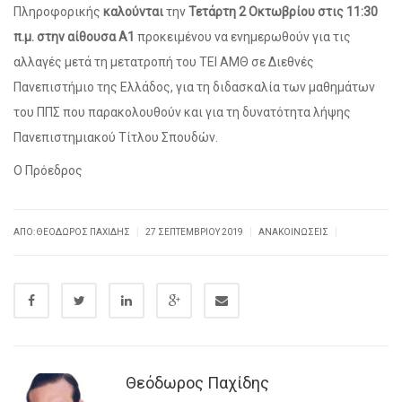
Πληροφορικής
καλούνται
την
Τετάρτη 2 Οκτωβρίου στις 11:30
π.μ. στην αίθουσα Α1
προκειμένου να ενημερωθούν για τις
αλλαγές μετά τη μετατροπή του ΤΕΙ ΑΜΘ σε Διεθνές
Πανεπιστήμιο της Ελλάδος, για τη διδασκαλία των μαθημάτων
του ΠΠΣ που παρακολουθούν και για τη δυνατότητα λήψης
Πανεπιστημιακού Τίτλου Σπουδών.
Ο Πρόεδρος
|
|
|
ΑΠΌ:
ΘΕΌΔΩΡΟΣ ΠΑΧΊΔΗΣ
27 ΣΕΠΤΕΜΒΡΊΟΥ 2019
ΑΝΑΚΟΙΝΏΣΕΙΣ
Θεόδωρος Παχίδης