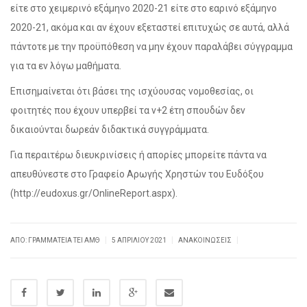
είτε στο χειμερινό εξάμηνο 2020-21 είτε στο εαρινό εξάμηνο
2020-21, ακόμα και αν έχουν εξεταστεί επιτυχώς σε αυτά, αλλά
πάντοτε με την προϋπόθεση να μην έχουν παραλάβει σύγγραμμα
για τα εν λόγω μαθήματα.
Επισημαίνεται ότι βάσει της ισχύουσας νομοθεσίας, οι
φοιτητές που έχουν υπερβεί τα ν+2 έτη σπουδών δεν
δικαιούνται δωρεάν διδακτικά συγγράμματα.
Για περαιτέρω διευκρινίσεις ή απορίες μπορείτε πάντα να
απευθύνεστε στο Γραφείο Αρωγής Χρηστών του Ευδόξου
(http://eudoxus.gr/OnlineReport.aspx).
|
|
|
ΑΠΌ: ΓΡΑΜΜΑΤΕΊΑ ΤΕΙ ΑΜΘ
5 ΑΠΡΙΛΊΟΥ 2021
ΑΝΑΚΟΙΝΏΣΕΙΣ