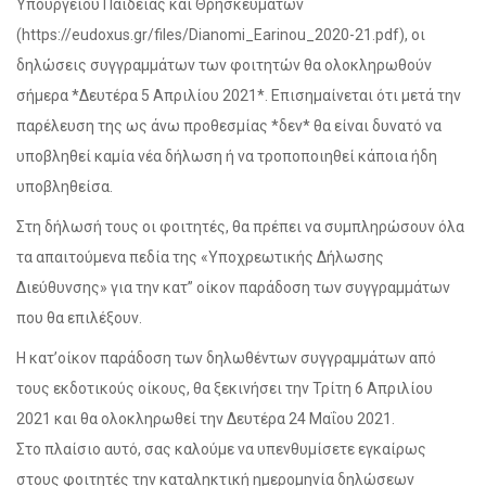
Υπουργείου Παιδείας και Θρησκευμάτων
(https://eudoxus.gr/files/Dianomi_Earinou_2020-21.pdf), οι
δηλώσεις συγγραμμάτων των φοιτητών θα ολοκληρωθούν
σήμερα *Δευτέρα 5 Απριλίου 2021*. Επισημαίνεται ότι μετά την
παρέλευση της ως άνω προθεσμίας *δεν* θα είναι δυνατό να
υποβληθεί καμία νέα δήλωση ή να τροποποιηθεί κάποια ήδη
υποβληθείσα.
Στη δήλωσή τους οι φοιτητές, θα πρέπει να συμπληρώσουν όλα
τα απαιτούμενα πεδία της «Υποχρεωτικής Δήλωσης
Διεύθυνσης» για την κατ” οίκον παράδοση των συγγραμμάτων
που θα επιλέξουν.
Η κατ’οίκον παράδοση των δηλωθέντων συγγραμμάτων από
τους εκδοτικούς οίκους, θα ξεκινήσει την Τρίτη 6 Απριλίου
2021 και θα ολοκληρωθεί την Δευτέρα 24 Μαΐου 2021.
Στο πλαίσιο αυτό, σας καλούμε να υπενθυμίσετε εγκαίρως
στους φοιτητές την καταληκτική ημερομηνία δηλώσεων