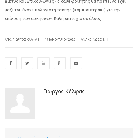
Δίκτυα και Επικοινωνίες» ο κάθε φοιτητής θα πρέπει να έχει
μαζί του έναν υπολογιστή τσέπης (κομπιουτεράκι) για την
επίλυση των ασκήσεων. Καλή επιτυχία σε όλους.
|
|
|
ΑΠΌ: ΓΙΏΡΓΟΣ ΚΆΛΦΑΣ
19 ΙΑΝΟΥΑΡΊΟΥ 2020
ΑΝΑΚΟΙΝΏΣΕΙΣ
Γιώργος Κάλφας