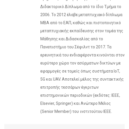
Διδακτορικό Δίπλωμα από το ίδιο Τμήμα το
2006. Το 2012 έλαβε μεταπτυχιακό δίπλωμα
ΜΒΑ από το ΕΑΠ, καθώς και πιστοποιητικό
μεταπτυχιακής εκπαίδευσης στον τομέα της
Μάθησης και Διδασκαλίας από το
Πανεπιστήμιο του Σέφιλντ το 2017. Τα
ερευνητικά του ενδιαφέροντα κινούνται στον
ευρύτερο χώρο τον ασύρματων δικτύων με
εφαρμογές σε τομείς όπως συστήματα IoT,
5G και UAV. Αποτελεί μέλος της συντακτικής
επιτροπής τεσσάρων έγκριτων
επιστημονικών περιοδικών (εκδότες: IEEE,
Elsevier, Springer) και Ανώτερο Μέλος
(Senior Member) του ινστιτούτου IEEE.