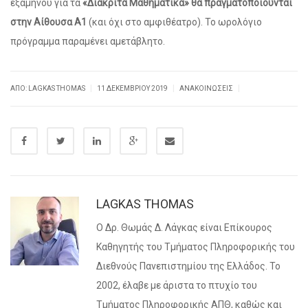
εξαμήνου για τα
«Διακριτά Μαθηματικά» θα πραγματοποιούνται
στην Αίθουσα Α1
(και όχι στο αμφιθέατρο). Το ωρολόγιο
πρόγραμμα παραμένει αμετάβλητο.
|
|
|
ΑΠΌ:
LAGKAS THOMAS
11 ΔΕΚΕΜΒΡΊΟΥ 2019
ΑΝΑΚΟΙΝΏΣΕΙΣ
LAGKAS THOMAS
Ο Δρ. Θωμάς Δ. Λάγκας είναι Επίκουρος
Καθηγητής του Τμήματος Πληροφορικής του
Διεθνούς Πανεπιστημίου της Ελλάδος. Το
2002, έλαβε με άριστα το πτυχίο του
Τμήματος Πληροφορικής ΑΠΘ, καθώς και