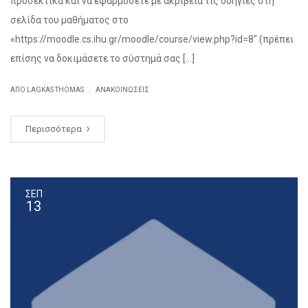
προσεκτικά και να εφαρμόσετε με ακρίβεια τις οδηγίες στη
σελίδα του μαθήματος στο
«https://moodle.cs.ihu.gr/moodle/course/view.php?id=8″ (πρέπει
επίσης να δοκιμάσετε το σύστημά σας […]
|
ΑΠΌ
LAGKAS THOMAS
ΑΝΑΚΟΙΝΏΣΕΙΣ
Περισσότερα
ΣΕΠ
13