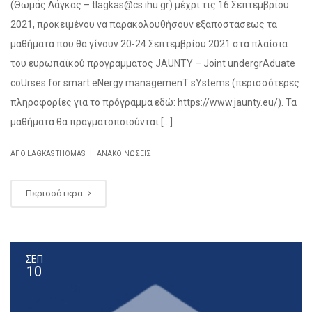
(Θωμάς Λάγκας – tlagkas@cs.ihu.gr) μέχρι τις 16 Σεπτεμβρίου
2021, προκειμένου να παρακολουθήσουν εξαποστάσεως τα
μαθήματα που θα γίνουν 20-24 Σεπτεμβρίου 2021 στα πλαίσια
του ευρωπαϊκού προγράμματος JAUNTY – Joint undergrAduate
coUrses for smart eNergy managemenT sYstems (περισσότερες
πληροφορίες για το πρόγραμμα εδώ: https://www.jaunty.eu/). Τα
μαθήματα θα πραγματοποιούνται […]
|
ΑΠΌ
LAGKAS THOMAS
ΑΝΑΚΟΙΝΏΣΕΙΣ
Περισσότερα
ΣΕΠ
10