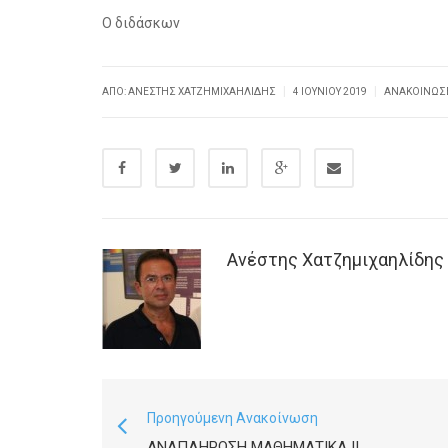
Ο διδάσκων
|
|
ΑΠΌ: ΑΝΈΣΤΗΣ ΧΑΤΖΗΜΙΧΑΗΛΊΔΗΣ
4 ΙΟΥΝΊΟΥ 2019
ΑΝΑΚΟΙΝΏΣ
Ανέστης Χατζημιχαηλίδης
Προηγούμενη Ανακοίνωση
ΑΝΑΠΛΉΡΩΣΗ ΜΑΘΗΜΑΤΙΚΆ II