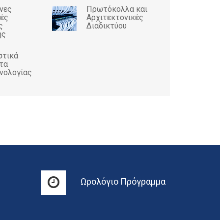
νες
Πρωτόκολλα και
ές
Αρχιτεκτονικές
ς
Διαδικτύου
ης
στικά
τα
νολογίας
Ωρολόγιο Πρόγραμμα