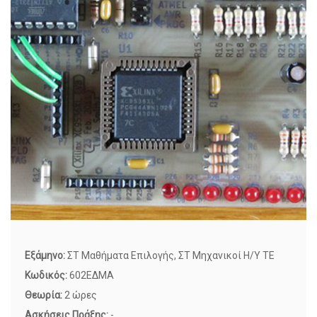
Εξάμηνο:
ΣΤ Μαθήματα Επιλογής, ΣΤ Μηχανικοί Η/Υ ΤΕ
Κωδικός:
602ΕΔΜΑ
Θεωρία:
2 ώρες
Ασκήσεις Πράξης:
-