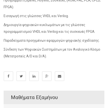
Προγραμματιζόμενες Λογικές Συσκευές (ROM, PAL, PLA, CPLD,
FPGA).
Εισαγωγή στις γλώσσες VHDL και Verilog.
Δημιουργία ψηφιακών κυκλωμάτων με τις γλώσσες
προγραμματισμού VHDL και Verilog και τις συσκευές FPGA.
Παραδείγματα προηγμένων εφαρμογών ψηφιακής σχεδίασης.
Σύνδεση των Ψηφιακών Συστημάτων με τον Αναλογικό Κόσμο
(Μετατροπείς Α/D και D/A).
Μαθήματα Εξαμήνου