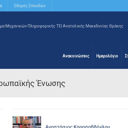
α
Οδηγός Σπουδών
Ανακοινώσεις
Ημερολόγιο
Σ
υρωπαϊκής Ένωσης
Αναστάσιος Καρασαββόγλου