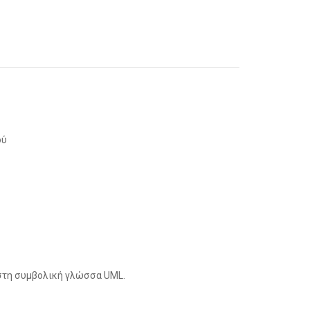
ού
στη συμβολική γλώσσα UML.