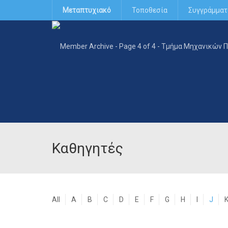
Μεταπτυχιακό
Τοποθεσία
Συγγράμματ
Καθηγητές
All
A
B
C
D
E
F
G
H
I
J