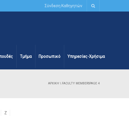
Σύνδεση Καθηγητών
πουδές
Τμήμα
Προσωπικό
Υπηρεσίες-Χρήσιμα
ΑΡΧΙΚΉ
\
FACULTY MEMBERS
PAGE 4
Z