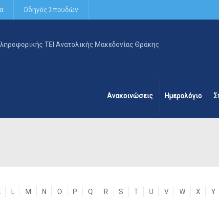
α
Οδηγός Σπουδών
Ανακοινώσεις
Ημερολόγιο
Σ
K
L
M
N
O
P
Q
R
S
T
U
V
W
X
Y