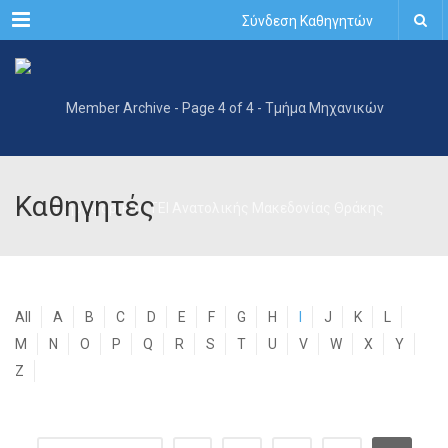
Menu
Σύνδεση Καθηγητών
Καθηγητές
All
A
B
C
D
E
F
G
H
I
J
K
L
M
N
O
P
Q
R
S
T
U
V
W
X
Y
Z