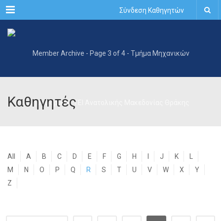
Menu
Σύνδεση Καθηγητών
Καθηγητές
All
A
B
C
D
E
F
G
H
I
J
K
L
M
N
O
P
Q
R
S
T
U
V
W
X
Y
Z